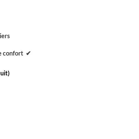
iers
de confort ✔
tuit)