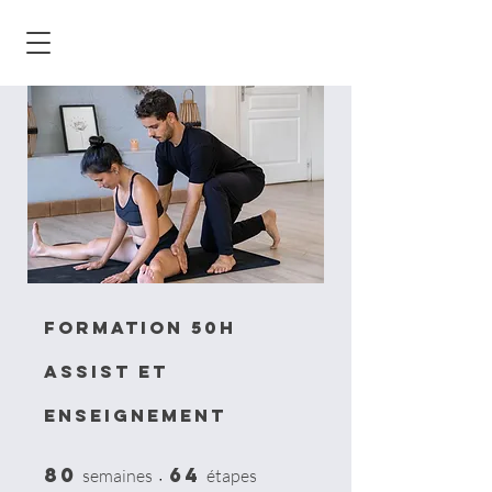
Formation 50h
Assist et
Enseignement
80
64
80 semaines
64 étapes
semaines
étapes